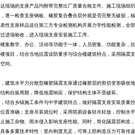
送达现场的支座产品均附带完整出厂质量合格文件。施工现场组
程，逐一检查支座钢板、橡胶复合叠合层外观是否完整无破损，
代表性支座样品送往第三方专业检测机构开展力学性能检测，全
通过进场验收，进入现场支座安装施工工序。
合楼集教学、办公、活动等功能于一体，人员密集、功能复杂，
合楼项目，结合当地抗震设防要求与综合楼建筑特点，采用隔震
园空间。
下，建筑水平力分散型橡胶隔震支座通过橡胶层的剪切变形吸收
长结构自振周期，降低地震响应，保护结构主体不受破坏。
段，结合乡镇施工条件与中学建筑特点，做好隔震支座安装质量
装位置准确；支座吊装就位时，采用简易设备轻吊轻放，控制水
防止施工杂物、雨水侵入影响支座性能。同时，简化隔震层构造
座具备多重技术特性：竖向刚度充足，可将上部构造压力可靠传