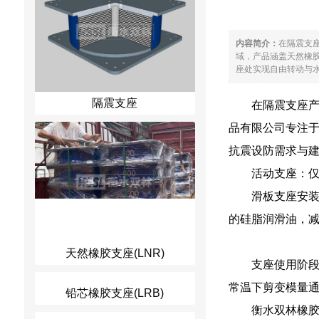
内容简介：
在隔震支
域，产品涵盖天然橡
座处实现自由转动与水
隔震支座
在隔震支座
品有限公司专注
抗震设防需求与
活动支座：
滑板支座安
的硅脂润滑油，
天然橡胶支座(LNR)
支座使用阶段
常温下剪变模量通
铅芯橡胶支座(LRB)
衡水双林橡