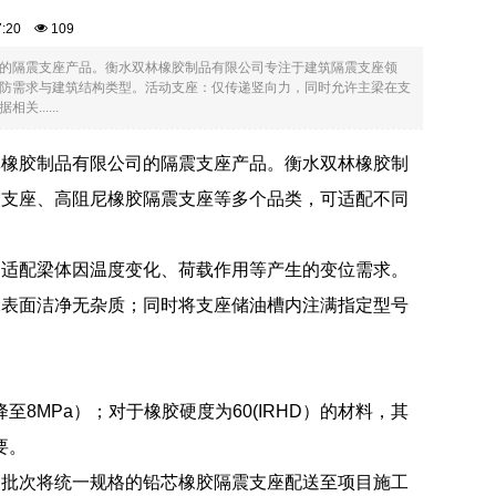
57:20
109
的隔震支座产品。衡水双林橡胶制品有限公司专注于建筑隔震支座领
防需求与建筑结构类型。活动支座：仅传递竖向力，同时允许主梁在支
.....
林橡胶制品有限公司的隔震支座产品。衡水双林橡胶制
震支座、高阻尼橡胶隔震支座等多个品类，可适配不同
，适配梁体因温度变化、荷载作用等产生的变位需求。
保表面洁净无杂质；同时将支座储油槽内注满指定型号
8MPa）；对于橡胶硬度为60(IRHD）的材料，其
要。
多批次将统一规格的铅芯橡胶隔震支座配送至项目施工