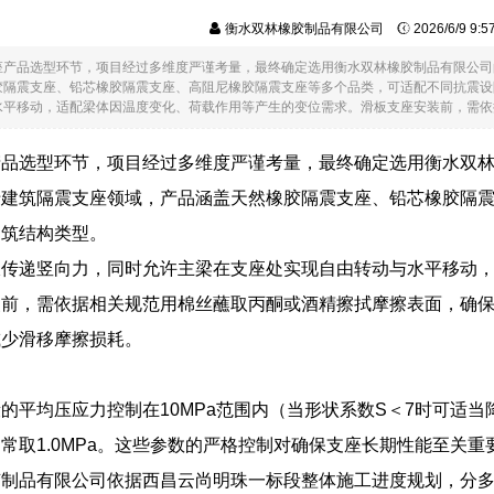
衡水双林橡胶制品有限公司
2026/6/9 9:
座产品选型环节，项目经过多维度严谨考量，最终确定选用衡水双林橡胶制品有限公司
胶隔震支座、铅芯橡胶隔震支座、高阻尼橡胶隔震支座等多个品类，可适配不同抗震设
平移动，适配梁体因温度变化、荷载作用等产生的变位需求。滑板支座安装前，需依据相关.
产品选型环节，项目经过多维度严谨考量，最终确定选用衡水双
于建筑隔震支座领域，产品涵盖天然橡胶隔震支座、铅芯橡胶隔
建筑结构类型。
仅传递竖向力，同时允许主梁在支座处实现自由转动与水平移动
装前，需依据相关规范用棉丝蘸取丙酮或酒精擦拭摩擦表面，确
减少滑移摩擦损耗。
的平均压应力控制在10MPa范围内（当形状系数S＜7时可适当降至
常取1.0MPa。这些参数的严格控制对确保支座长期性能至关重
胶制品有限公司依据西昌云尚明珠一标段整体施工进度规划，分