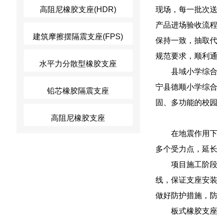
高阻尼橡胶支座(HDR)
现场，每一批次
产品进场验收流
建筑摩擦摆隔震支座(FPS)
保持一致，抽取
规范要求，顺利
水平力分散型橡胶支座
县域小学综
宁县德顺小学综
铅芯橡胶隔震支座
固、多功能的校
高阻尼橡胶支座
在地震作用
多个受力点，延
项目施工阶
线，保证支座安
做好防护措施，
板式橡胶支