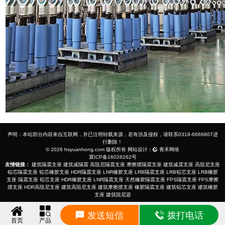
声明：本站部分内容来自互联网，并已注明转载来源，若有涉及侵权，请联系0318-6666807进
行删除！
© 2026 hsyuanhong.com 版权所有 网站设计：
青禾网络
冀ICP备16028262号
友情链接：
建筑隔震支座
建筑减隔震
高阻尼隔震支座
摩擦摆隔震支座
建筑减震支座
高阻尼支座
铅芯隔震支座
铅芯橡胶支座
HDR隔震支座
LNR橡胶支座
LRB隔震支座
LRB铅芯支座
LRB橡胶
支座
隔震支座
铅芯支座
HDR橡胶支座
LNR隔震支座
天然橡胶隔震支座
FPS隔震支座
FPS摩擦
摆支座
HDR高阻尼支座
建筑高阻尼支座
建筑摩擦摆支座
橡胶隔震支座
建筑铅芯支座
建筑橡胶
支座
建筑阻尼器
发送短信
拨打电话
首页
产品