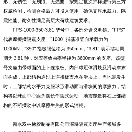
形、无锈蚀、无划痕、无翘曲；按规定批次抽样进行第三方
权威检测，检测合格后方可投入使用，确保支座承载力、隔
震性能、耐久性满足高层大荷载建筑要求。
FPS-1000-350-3.81 型号中，各部分含义明确。"FPS"
代表摩擦摆隔震支座，"1000" 指基准竖向承载力为
1000kN，"350" 指极限位移为 350mm，"3.81" 表示摆动周
期为 3.81 秒，对应等效曲率半径为 3600mm 的支座。该型
号支座由带球面的上下连接板、内部球冠体滑块及滑动摩擦
面构成，上部结构通过上连接板支承在滑块上，当地震发生
时，上部结构水平力克服球形滑动面与滑块间的摩擦力，结
构将以球面中心距为摆长作摆式运动，地震能量将在上部结
构的不断摆动中以摩擦生热的形式消耗。
衡水双林橡胶制品有限公司深耕隔震支座生产领域多