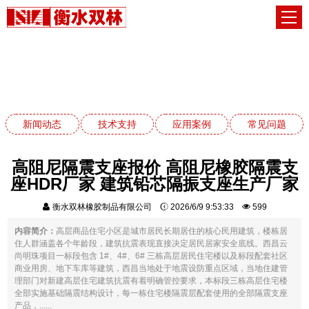
应用案例
网站首页
应用案例
新闻动态
技术支持
应用案例
常见问题
高阻尼隔震支座报价 高阻尼橡胶隔震支
座HDR厂家 建筑铅芯隔振支座生产厂家
衡水双林橡胶制品有限公司
2026/6/9 9:53:33
599
内容简介：
高层商品住宅小区是城市居民长期居住的核心民用建筑，楼栋居
住人群涵盖各个年龄段，建筑抗震表现直接决定居民居家安全底线。西昌云
尚明珠项目一标段包含 1#、4#、6# 三栋高层居民住宅楼以及标段配套社区
商业用房、地下车库等建筑，西昌当地处于地震设防重点区域，当地住建管
理部门对新建高层住宅建筑抗震有着明确管控要求，本标段三栋高层住宅楼
全部实施基础隔震结构设计，每一栋住宅楼隔震层配套使用的全部隔震支座
产品，......