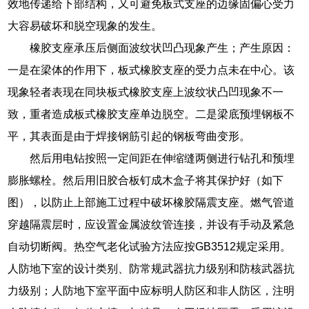
效地传递给下部结构，又可避免板式支座的边缘固偏心受力
大容易破坏和脱空现象的发生。
橡胶支座承压后侧面波纹状凹凸现象产生；产生原因：
一是在梁体的作用下，板式橡胶支座的受力点未在中心。该
现象轻者表现在同块板式橡胶支座上波纹状凸凹现象不一
致，重者造成板式橡胶支座单边脱空。二是梁底预埋钢板不
平，其表面是由于焊接钢筋引起的钢板弯曲变形。
然后用电钻按照一定间距在伸缩缝两侧进行钻孔和预埋
膨胀螺栓。然后用旧胶合板钉成木盒子将其保护好（如下
图），以防止上部施工过程中破坏橡胶隔震支座。燃气管道
穿越隔震层时，应设置金属波纹管连接，并设有手动及紧急
自动切断阀。热空气老化试验方法应按GB3512规定采用。
人防地下室的设计类别、防常规武器抗力级别和防核武器抗
力级别；人防地下室平面中应标明人防区和非人防区，注明