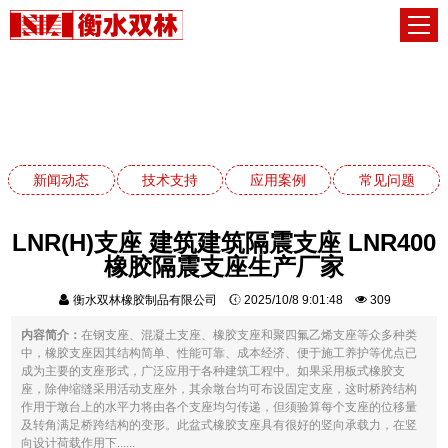
应用案例
网站首页
应用案例
新闻动态
技术支持
应用案例
常见问题
LNR(H)支座 建筑建筑隔震支座 LNR400
橡胶隔震支座生产厂家
衡水双林橡胶制品有限公司
2025/10/8 9:01:48
309
内容简介：
在钢支座、混凝土支座、橡胶支座和聚四氟乙烯支座等众多种类
中，橡胶支座因其结构简单、性能可靠、成本经济、便于施工养护等优点已
成为主要的支座形式，广泛应用于各种建筑工程中。如果采用板式橡胶支
座，除伸缩缝采用活动支座外，其余墩台均可布设固定支座，这时桥跨结构
作用于墩台上的水平力将由各个支座均匀传递，但须验算每个支座的位移量
及转角满足桥跨结构的变形。此盆式橡胶支座具有很好的竖向承载力，在竖
向设计荷载作用下......