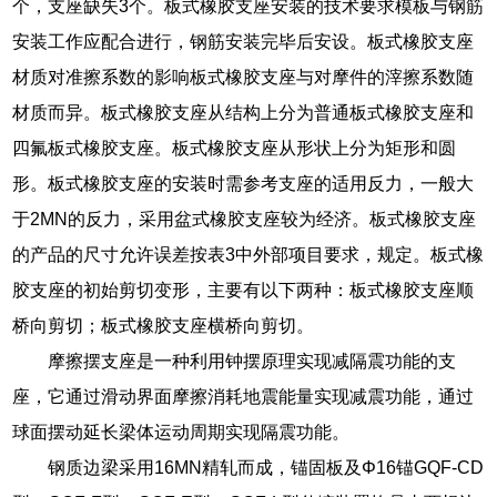
个，支座缺失3个。板式橡胶支座安装的技术要求模板与钢筋
安装工作应配合进行，钢筋安装完毕后安设。板式橡胶支座
材质对准擦系数的影响板式橡胶支座与对摩件的滓擦系数随
材质而异。板式橡胶支座从结构上分为普通板式橡胶支座和
四氟板式橡胶支座。板式橡胶支座从形状上分为矩形和圆
形。板式橡胶支座的安装时需参考支座的适用反力，一般大
于2MN的反力，采用盆式橡胶支座较为经济。板式橡胶支座
的产品的尺寸允许误差按表3中外部项目要求，规定。板式橡
胶支座的初始剪切变形，主要有以下两种：板式橡胶支座顺
桥向剪切；板式橡胶支座横桥向剪切。
摩擦摆支座是一种利用钟摆原理实现减隔震功能的支
座，它通过滑动界面摩擦消耗地震能量实现减震功能，通过
球面摆动延长梁体运动周期实现隔震功能。
钢质边梁采用16MN精轧而成，锚固板及Φ16锚GQF-CD