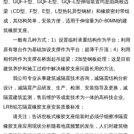
型、GQF-F型、GQF-E型、GQF-L型伸缩装置均是由两根边
梁（CD型、F型、E型、L型热轧异型钢材）和橡胶密封带组
成，其结构简单，安装方便，适用于伸缩量为0~80MM的建
筑橡胶支座。
一般有几种方式：1）设置临时承重结构作为平台；利用
原有墩台作为基础加设支撑作为平台；超薄千斤顶；4）利用
相邻跨作为支撑在桥面起吊提梁；2加垫钢板处理：这是目前
建筑养护和施工过程中解决橡胶支座问题长用的方法。
我公司专业从事建筑减隔震技术咨询，减隔震结构分析
设计，减隔震产品研发、生产、检测、安装指导及更换，减
隔震建筑监测，售后维护等成套技术为一体的高科技企业。
LRB铅芯隔震橡胶支座安装质量标准：
请关注：告诉您板式橡胶支座组装时必须仔细擦净隔震
橡胶支座应用现状分析随着地震频繁的发生，人们对建筑物