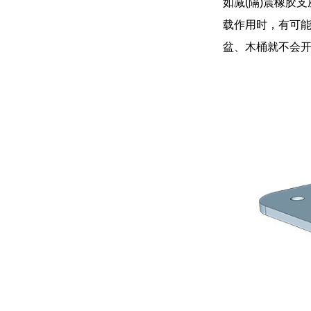
如减(隔)震橡胶
载作用时，有可
盆、木桶就不会