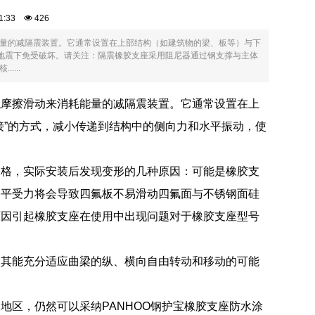
:01:33
426
量的减隔震装置。它通常设置在上部结构（如建筑物的梁、板等）与下
在地震下免受破坏。请关注：隔震橡胶支座采用阻尼器通过钢支撑与主体
...
触摩擦滑动来消耗能量的减隔震装置。它通常设置在上
接”的方式，减小传递到结构中的侧向力和水平振动，使
合格，实际安装后发现变形的几种原因：可能是橡胶支
不平受力将会导致四氟板不易滑动四氟面与不锈钢面硅
原因引起橡胶支座在使用中出现问题对于橡胶支座型号
使其能充分适应曲梁的纵、横向自由转动和移动的可能
地区，仍然可以采纳PANHOO钢护宝橡胶支座防水涂