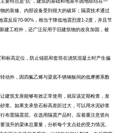
主要特点是“抗”，建筑的基础和地基牢固地联结在一
筑物的装修、内部设备受到很大的破坏；隔震技术通过
反应70-90%，相当于降低地震烈度1-2度，并且节
除新建工程外，还广泛应用于旧建筑物的改良加固，被
置和标高定位，防止锚筋和套筒在浇筑混凝土时产生偏
端转动外，因四氟乙烯与梁底不锈钢板间的低摩擦系数
想让建筑支座能够有效正常使用，就应该定期检查，发
泥砂浆。如果支承垫石标高差距过大，可以用水泥砂浆
进行布置隔震层。在选用隔震产品时。应着重注意竖向
需要顶升的梁体总重量，分析每个支点处的受力情况。