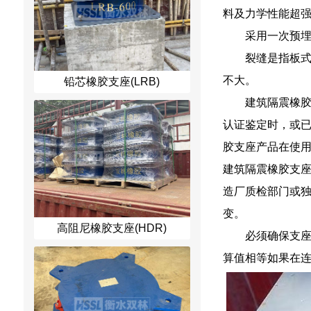
料及力学性能超强
采用一次预
裂缝是指板式
不大。
铅芯橡胶支座(LRB)
建筑隔震橡
认证鉴定时，或
胶支座产品在使用
建筑隔震橡胶支
造厂质检部门或
变。
高阻尼橡胶支座(HDR)
必须确保支
算值相等如果在