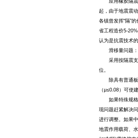
应用橡胶隔震
起，由于地震震
各镇曾发挥“隔”
省工程造价5-2
认为是抗震技术
滑移量问题
采用按隔震支
位。
除具有普通
（μ≤0.08）
如果特殊规
现问题赶紧解决
进行调整。如果
地震作用载荷、