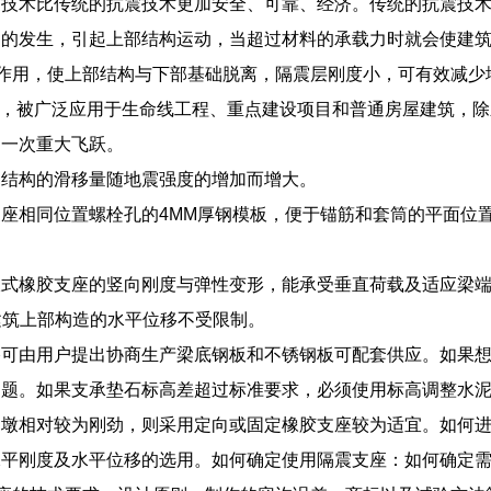
技术比传统的抗震技术更加安全、可靠、经济。传统的抗震技术
动的发生，引起上部结构运动，当超过材料的承载力时就会使建
的作用，使上部结构与下部基础脱离，隔震层刚度小，可有效减少地震
0%，被广泛应用于生命线工程、重点建设项目和普通房屋建筑，
的一次重大飞跃。
：结构的滑移量随地震强度的增加而增大。
座相同位置螺栓孔的4MM厚钢模板，便于锚筋和套筒的平面位
板式橡胶支座的竖向刚度与弹性变形，能承受垂直荷载及适应梁
可使建筑上部构造的水平位移不受限制。
格可由用户提出协商生产梁底钢板和不锈钢板可配套供应。如果
问题。如果支承垫石标高差超过标准要求，必须使用标高调整水
中墩相对较为刚劲，则采用定向或固定橡胶支座较为适宜。如何
水平刚度及水平位移的选用。如何确定使用隔震支座：如何确定