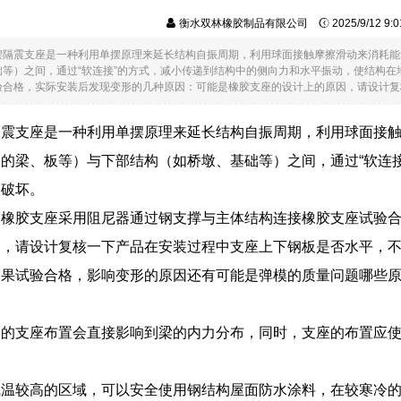
衡水双林橡胶制品有限公司
2025/9/12 9
摆隔震支座是一种利用单摆原理来延长结构自振周期，利用球面接触摩擦滑动来消耗能
础等）之间，通过“软连接”的方式，减小传递到结构中的侧向力和水平振动，使结构
合格，实际安装后发现变形的几种原因：可能是橡胶支座的设计上的原因，请设计复核...
隔震支座是一种利用单摆原理来延长结构自振周期，利用球面接
的梁、板等）与下部结构（如桥墩、基础等）之间，通过“软连
受破坏。
震橡胶支座采用阻尼器通过钢支撑与主体结构连接橡胶支座试验
因，请设计复核一下产品在安装过程中支座上下钢板是否水平，
如果试验合格，影响变形的原因还有可能是弹模的质量问题哪些
桥的支座布置会直接影响到梁的内力分布，同时，支座的布置应
温较高的区域，可以安全使用钢结构屋面防水涂料，在较寒冷的