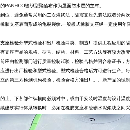
的PANHOO缝织型聚酯布作为屋面防水层的主材。
埋到位，避免通常采用的二次灌浆法，隔震支座先装法或者分两
橡胶支座表面形成的龟裂裂纹.一般板式橡胶支座经一定使用年
胶支座检验分型式检验和出厂检验两类。制造厂提供工程应用的
已有支座产品的规格、型号、结构、材料、工艺方法等有较大改
前应由检测部门进行质量控制试验，检验合格并附合格证书，方可使用
座应进行出厂检验和型式检验。型式检验合格后方可进行生产。
独立的第三方检测机构检验，检验合格方准出厂。、新产品的试
座的上、下各部件纵横向必须对中，或由于安装时温度与设计温
连续建筑实行体系转换时，必须在橡胶支座和硫磺水泥浆块之间