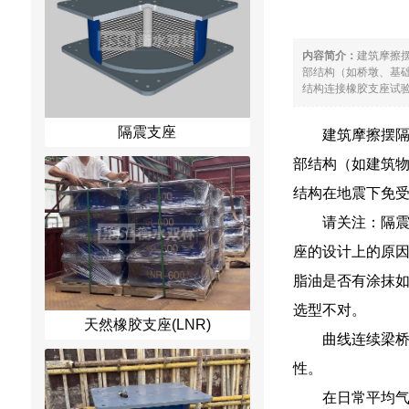
内容简介：
建筑摩擦
部结构（如桥墩、基
结构连接橡胶支座试验
隔震支座
建筑摩擦摆
部结构（如建筑物
结构在地震下免
请关注：隔
座的设计上的原
脂油是否有涂抹
选型不对。
天然橡胶支座(LNR)
曲线连续梁
性。
在日常平均气