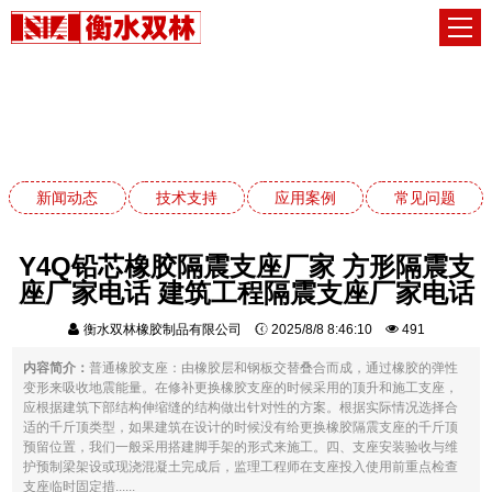
常见问题
网站首页
常见问题
新闻动态
技术支持
应用案例
常见问题
Y4Q铅芯橡胶隔震支座厂家 方形隔震支
座厂家电话 建筑工程隔震支座厂家电话
衡水双林橡胶制品有限公司
2025/8/8 8:46:10
491
内容简介：
普通橡胶支座：由橡胶层和钢板交替叠合而成，通过橡胶的弹性
变形来吸收地震能量。在修补更换橡胶支座的时候采用的顶升和施工支座，
应根据建筑下部结构伸缩缝的结构做出针对性的方案。根据实际情况选择合
适的千斤顶类型，如果建筑在设计的时候没有给更换橡胶隔震支座的千斤顶
预留位置，我们一般采用搭建脚手架的形式来施工。四、支座安装验收与维
护预制梁架设或现浇混凝土完成后，监理工程师在支座投入使用前重点检查
支座临时固定措......