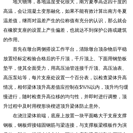
地大物博，各地温度变化很大，南方夏季高达四十度的
高温，会让混凝土变形融化，如果不能有效计算出南方冬夏
温差值，继而对温差产生的位称值有充分的认识，那么就会
在橡胶支座的设置上产生偏差，也就达不到保护公路或建筑
的作用。
首先在墩台两侧搭设工作平台，清除墩台顶杂物后平稳
放置经标定检验合格后的千斤顶，千斤顶上、下面用钢垫板
垫平，使其全面受力，用高压油管连接千斤顶、高压油表、
高压泵站等，每片支座处设置一个百分表，以检查梁体升高
情况，相邻梁体顶升高差值应控制在$%%以内，顶升均匀缓
慢进行，随时检查升高位移的均匀性，并即时进行调整，顶
升过程中及时用楔形块楔进顶升梁体防止意外。
在浇注梁体前端，底座上放置一块平面略大于支座支撑
钢板，钢板焊接锚固钢筋与梁连接，与支撑板梁模板作为演