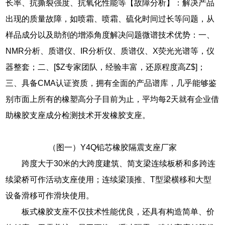
长率、抗撕裂强度、抗氧化性能等【故障分析】：解决产品
出现的质量故障，如喷霜、喷霜、硫化时间过长等问题，从
样品成分以及助剂的增添角度解决问题微谱技术优势：一、
NMR分析、质谱仪、IR分析仪、质谱仪、X荧光光谱等，仪
器整套；二、[$Z专家团队，经验丰富，还原程度高Z$]；
三、具备CMA认证资质，拥有全面的产品谱库，几乎能够鉴
别市面上所有的橡塑高分子目前为止，平均每2天就有企业借
助橡胶支座成分检测技术开发橡胶支座。
（图一）Y4Q铅芯橡胶隔震支座厂家
跨度大于30米的大跨度建筑、简支梁连续板桥和多跨连
续梁桥可作活动支座使用；连续梁顶推、T型梁横移和大型
设备滑移可作滑块使用。
板式橡胶支座不仅技术性能优良，还具有构造简单、价