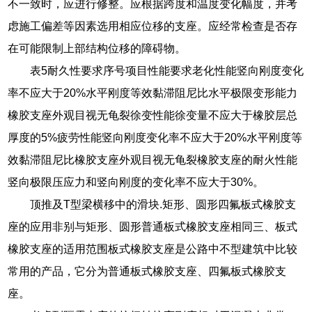
不一致时，应进行修整。应根据跨度和温度变化幅度，并考
虑施工偏差等因素选用相应位移的支座。应经常检查是否存
在可能限制上部结构位移的障碍物。
表5耐久性要求序号项目性能要求老化性能竖向刚度变化
率不应大于20%水平刚度等效黏滞阻尼比水平极限变形能力
橡胶支座外观目视无龟裂徐变性能徐变量不应大于橡胶层总
厚度的5%疲劳性能竖向刚度变化率不应大于20%水平刚度等
效黏滞阻尼比橡胶支座外观目视无龟裂橡胶支座的耐火性能
竖向极限压应力和竖向刚度的变化率不应大于30%。
顶推及T型梁横移中的滑块.矩形、圆形四氟板式橡胶支
座的应用非别与矩形、圆形普通板式橡胶支座相同三、板式
橡胶支座的适用范围板式橡胶支座是公路中不型建筑中比较
常用的产品，它分为普通板式橡胶支座、四氟板式橡胶支
座。