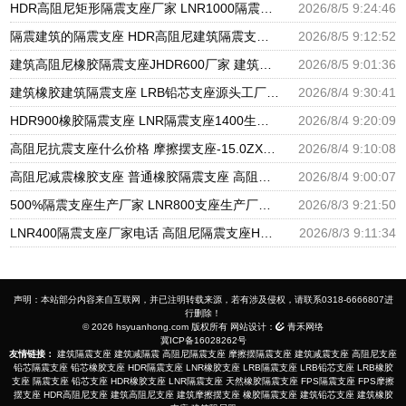
HDR高阻尼矩形隔震支座厂家 LNR1000隔震橡胶支座 LRB隔震支座800
2026/8/5 9:24:46
隔震建筑的隔震支座 HDR高阻尼建筑隔震支座 LNR1300橡胶隔震支座
2026/8/5 9:12:52
建筑高阻尼橡胶隔震支座JHDR600厂家 建筑隔振支座源头工厂 LNR700建筑隔震支座生产加工
2026/8/5 9:01:36
建筑橡胶建筑隔震支座 LRB铅芯支座源头工厂 高阻尼隔震支座支座生产厂家
2026/8/4 9:30:41
HDR900橡胶隔震支座 LNR隔震支座1400生产厂家 LNR1200天然隔震支座生产厂家
2026/8/4 9:20:09
高阻尼抗震支座什么价格 摩擦摆支座-15.0ZX支座的生产厂家 建筑橡胶减隔震支座源头工厂
2026/8/4 9:10:08
高阻尼减震橡胶支座 普通橡胶隔震支座 高阻尼隔震橡胶支座什么价格
2026/8/4 9:00:07
500%隔震支座生产厂家 LNR800支座生产厂家 LNR橡胶隔震支座600(II型)厂家
2026/8/3 9:21:50
LNR400隔震支座厂家电话 高阻尼隔震支座HDR600厂家 HDR500高阻尼隔震支座
2026/8/3 9:11:34
声明：本站部分内容来自互联网，并已注明转载来源，若有涉及侵权，请联系0318-6666807进
行删除！
© 2026 hsyuanhong.com 版权所有 网站设计：
青禾网络
冀ICP备16028262号
友情链接：
建筑隔震支座
建筑减隔震
高阻尼隔震支座
摩擦摆隔震支座
建筑减震支座
高阻尼支座
铅芯隔震支座
铅芯橡胶支座
HDR隔震支座
LNR橡胶支座
LRB隔震支座
LRB铅芯支座
LRB橡胶
支座
隔震支座
铅芯支座
HDR橡胶支座
LNR隔震支座
天然橡胶隔震支座
FPS隔震支座
FPS摩擦
摆支座
HDR高阻尼支座
建筑高阻尼支座
建筑摩擦摆支座
橡胶隔震支座
建筑铅芯支座
建筑橡胶