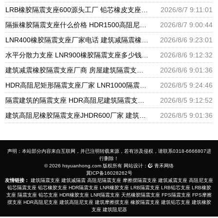
LRB橡胶隔震支座600源头工厂 铅芯橡皮支座生产厂家 建筑橡胶抗震支座厂商生产厂家
2026/8/7 9:11:01
隔振橡胶隔震支座什么价格 HDR1500高阻尼支座厂家 LNR水平分散形隔震支座源头工厂
2026/8/7 9:00:44
LNR400橡胶隔震支座厂家电话 建筑减隔震橡胶支座什么价格 天然橡胶隔震支座LNR900源头工厂
2026/8/6 9:23:01
水平分散力支座 LNR900橡胶隔震支座多少钱 建筑橡胶抗震支座厂家
2026/8/6 9:12:32
建筑减震橡胶隔震支座厂商 房屋建筑隔震支座什么价格 房屋建筑抗震橡胶隔震支座
2026/8/6 9:01:36
HDR高阻尼矩形隔震支座厂家 LNR1000隔震橡胶支座 LRB隔震支座800
2026/8/5 9:24:46
隔震建筑的隔震支座 HDR高阻尼建筑隔震支座 LNR1300橡胶隔震支座
2026/8/5 9:12:52
建筑高阻尼橡胶隔震支座JHDR600厂家 建筑隔振支座源头工厂 LNR700建筑隔震支座生产加工
2026/8/5 9:01:36
声明：本站部分内容来自互联网，并已注明转载来源，若有涉及侵权，请联系0318-6666807进
行删除！
© 2026 hsyuanhong.com 版权所有 网站设计：
青禾网络
冀ICP备16028262号
友情链接：
建筑隔震支座
建筑减隔震
高阻尼隔震支座
摩擦摆隔震支座
建筑减震支座
高阻尼支座
铅芯隔震支座
铅芯橡胶支座
HDR隔震支座
LNR橡胶支座
LRB隔震支座
LRB铅芯支座
LRB橡胶
支座
隔震支座
铅芯支座
HDR橡胶支座
LNR隔震支座
天然橡胶隔震支座
FPS隔震支座
FPS摩擦
摆支座
HDR高阻尼支座
建筑高阻尼支座
建筑摩擦摆支座
橡胶隔震支座
建筑铅芯支座
建筑橡胶
支座
建筑阻尼器