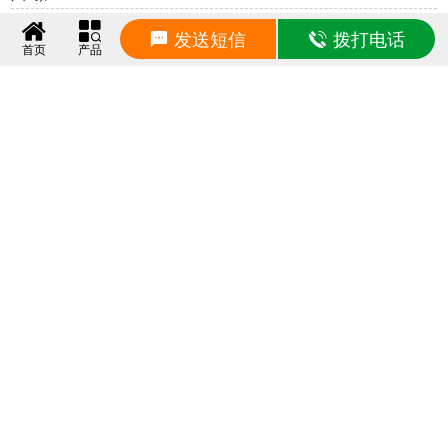
发送短信
拨打电话
相关产品
首页
产品
建筑金属阻尼器
金属阻尼器
建筑摩擦阻尼器
摩擦阻尼器
粘滞流体阻尼器
粘滞阻尼墙
建筑粘滞阻尼器
粘滞阻尼器（VFD）
粘滞阻尼器
建筑阻尼器
建筑摩擦摆支座
建筑摩擦摆减隔震支座
相关动态
钢结构建筑抗震支座生产厂家 高层建筑隔震支座什么价格 房屋建筑隔震支座厂家电话
2026/8/9 9:20:56