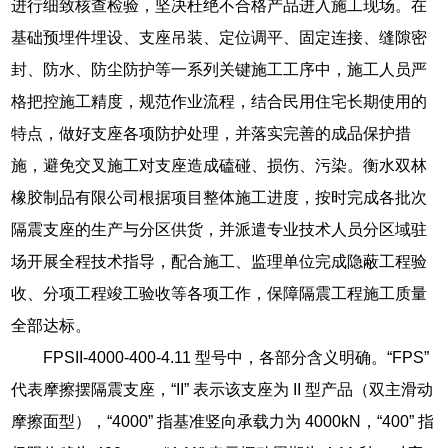
进行细致核查检验，坚决杜绝不合格产品进入施工现场。在
基础预埋件埋设、支座吊装、定位调平、固定连接、缝隙密
封、防水、防尘防护等一系列关键施工工序中，施工人员严
格把控施工精度，规范作业流程，结合民用住宅长期使用的
特点，做好支座各项防护处理，并落实完善的成品保护措
施，避免交叉施工对支座造成磕碰、损伤、污染。衡水双林
橡胶制品有限公司根据项目整体施工进度，按时完成各批次
隔震支座的生产与分区供货，并派遣专业技术人员分区域驻
场开展全程技术指导，配合施工、监理单位完成隐蔽工程验
收、分项工程竣工验收等各项工作，保障隔震工程施工质量
全部达标。
FPSII-4000-400-4.11 型号中，各部分含义明确。“FPS”
代表摩擦摆隔震支座，“II” 表示该支座为 II 型产品（双主滑动
摩擦面型），“4000” 指基准竖向承载力为 4000kN，“400” 指