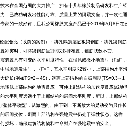
震技术在全国范围的大力推广，拥有十几年橡胶制品研发和生产
努力，已成功研发出性能可靠、质量上乘的隔震支座，并一次性
专家的一致好评，且我公司橡胶支座产品已于2018年5月8日
0砼配合比（以前的案例）：绑扎隔震层底板梁钢筋：绑扎梁钢
置冲突时，可将梁钢筋呈2排或多排布置，箍筋肢数不变。
震装置具有可变的水平刚度特性，在强风或微小地震时（F≤F，
中强地震发生时，（F>F，其水平刚度K2较小，上部结构水平滑
延长(例如TS=2～4S)，远离上部结构的自振周期(TS=0.3～1．
地降低上部结构的地震反应，可使上部结构的加速度反应(或地震作
的水平刚度远远小于上部结构的层间水平刚度，所以，上部结构
的“整体平动型’，从激烈的、由下到上不断放大的晃动变为只作
小的层间变位，斟而上部结构在强地震中仍处于弹性状态。这样
任何损坏，确保建筑结构物和生命财产在强地震中的安全。