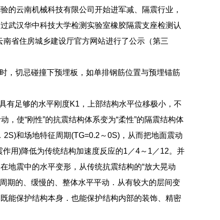
经验的云南机械科技有限公司开始进军减、隔震行业，
通过武汉华中科技大学检测实验室橡胶隔震支座检测认
在云南省住房城乡建设厅官方网站进行了公示（第三
筋时，切忌碰撞下预埋板，如单排钢筋位置与预埋锚筋
具有足够的水平刚度K1，上部结构水平位移极小，不
动，使“刚性”的抗震结构体系变为“柔性”的隔震结构体
2S)和场地特征周期(TG=0.2～0S)，从而把地面震动
用)降低为传统结构加速度反应的1／4～1／12。并
在地震中的水平变形，从传统抗震结构的“放大晃动
长周期的、缓慢的、整体水平平动．从有较大的层间变
，既能保护结构本身．也能保护结构内部的装饰、精密