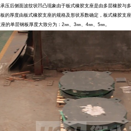
座承压后侧面波纹状凹凸现象由于板式橡胶支座是由多层橡胶与
板的厚度由板式橡胶支座的规格及形状系数确定，板式橡胶支座的
支座的单层钢板厚度大致分为：2㎜、3㎜、4㎜、5㎜。