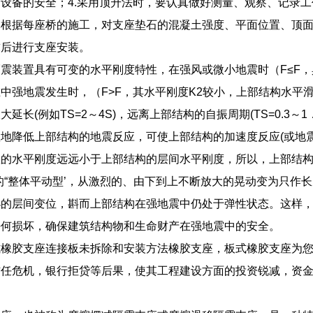
设备的安全；4.采用顶升法时，要认真做好测量、观察、记录工
体根据每座桥的施工，对支座垫石的混凝土强度、平面位置、顶
求后进行支座安装。
震装置具有可变的水平刚度特性，在强风或微小地震时（F≤F，
中强地震发生时，（F>F，其水平刚度K2较小，上部结构水平滑
延长(例如TS=2～4S)，远离上部结构的自振周期(TS=0.3～1．
地降低上部结构的地震反应，可使上部结构的加速度反应(或地震作
的水平刚度远远小于上部结构的层间水平刚度，所以，上部结构
的“整体平动型’，从激烈的、由下到上不断放大的晃动变为只作
小的层间变位，斟而上部结构在强地震中仍处于弹性状态。这样
任何损坏，确保建筑结构物和生命财产在强地震中的安全。
式橡胶支座连接板未拆除和安装方法橡胶支座，板式橡胶支座为
信任危机，银行拒贷等后果，使其工程建设方面的投资锐减，资