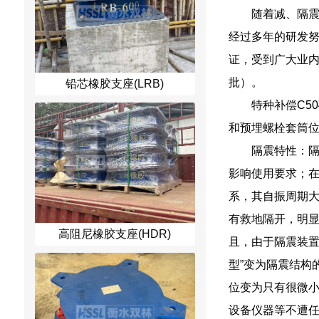
随着减、隔
经过多年的研发
证，受到广大业内
批）。
铅芯橡胶支座(LRB)
特种补偿C5
和预埋螺栓套筒位
隔震特性：隔
影响使用要求；在
系，其自振周期大大
有救地隔开，明显
高阻尼橡胶支座(HDR)
且，由于隔震装置
型”变为隔震结构
位变为只有很微
设备仪器等不遭