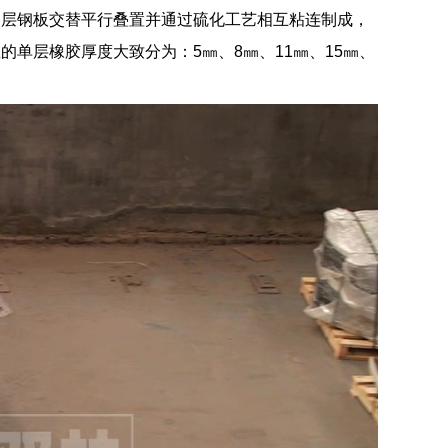
多层钢板交替平行叠置并通过硫化工艺相互粘连制成，
单层橡胶厚度大致分为：5㎜、8㎜、11㎜、15㎜、