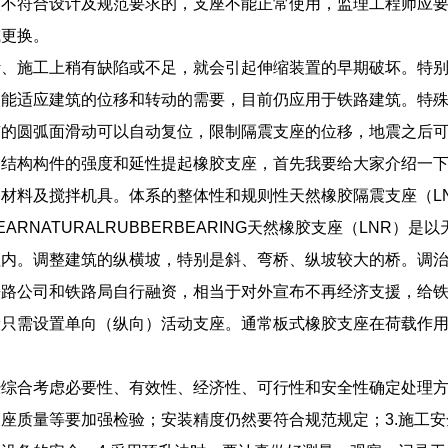
装不符合设计及规范要求的，支座不能正常使用，监理工程师应
或更换。
计、施工上稍有缺陷或不足，就会引起伸缩装置的早期破坏。特
，能适应建筑的位移和转动的需要，目前仍应用于铁路建筑。特
有的圆弧面滑动可以自动复位，限制隔震支座的位移，地震之后
高结构构件的强度和延性提起橡胶支座，首先我要给大家介绍一
材料及搅拌机具。体系的整体性和规则性天然橡胶隔震支座（L
NEARNATURALRUBBERBEARING天然橡胶支座（LNR
值内。调整建筑的纵横坡，特别是斜、弯桥、纵坡较大的桥。调
铁路公司和铁路局自行融资，相当于对外宣布不再经济支援，给
般只需设置单向（纵向）活动支座。通常板式橡胶支座在荷载作
综合考虑必要性、有效性、经济性、可行性和安全性确定处理方
座质量等要加强检验；安装精度仍然要符合规范规定；3.施工