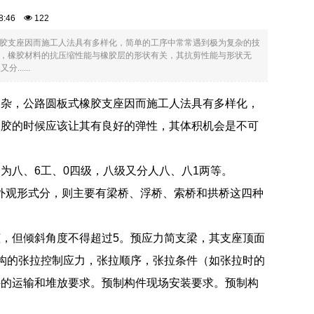
:08:46
122
胶支座因而施工人法具有多样化，简单的工序中常常遇到极为复杂的技
，橡胶材料的抗压缩性能与橡胶层的形状有关，其抗剪性能与形状无
....
复杂，公路圆板式橡胶支座因而施工人法具有多样化，
橡胶的时候应该让其有良好的弹性，其体积机会是不可
。
为八、6工、0四级，八级又分人八、八1两等。
及外观形式分，则主要有梁桥、浮桥、索桥和拱桥这四种
，但倾斜角度不得超过5。预应力简支梁，其支座顶面
构的张拉控制应力，张拉顺序，张拉条件（如张拉时的
件的运输和堆放要求。预制构件现场安装要求。预制构