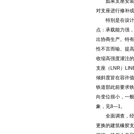
如果支座安
对支座进行修补
特别是在设
点：承载能力强
出协商生产。特
性不言而喻。提
收缩高强度灌注的
支座（LNR）LI
倾斜度皆在容许
铁道部此前要求
向变位很小，一
象，见8—1。
全面调查，经
更换的建筑橡胶支