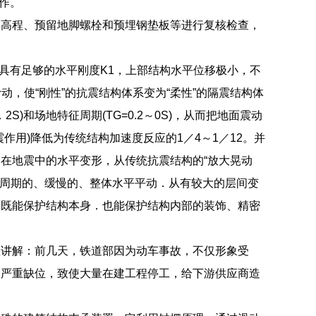
作。
面高程、预留地脚螺栓和预埋钢垫板等进行复核检查，
具有足够的水平刚度K1，上部结构水平位移极小，不
动，使“刚性”的抗震结构体系变为“柔性”的隔震结构体
2S)和场地特征周期(TG=0.2～0S)，从而把地面震动
用)降低为传统结构加速度反应的1／4～1／12。并
在地震中的水平变形，从传统抗震结构的“放大晃动
长周期的、缓慢的、整体水平平动．从有较大的层间变
，既能保护结构本身．也能保护结构内部的装饰、精密
您讲解：前几天，铁道部因为动车事故，不仅形象受
金严重缺位，致使大量在建工程停工，给下游供应商造